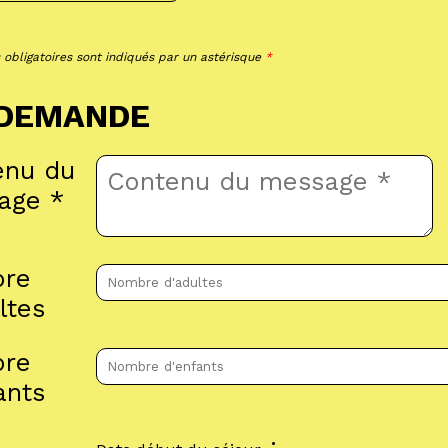
obligatoires sont indiqués par un astérisque
*
DEMANDE
enu du
age
*
re
ltes
re
ants
: