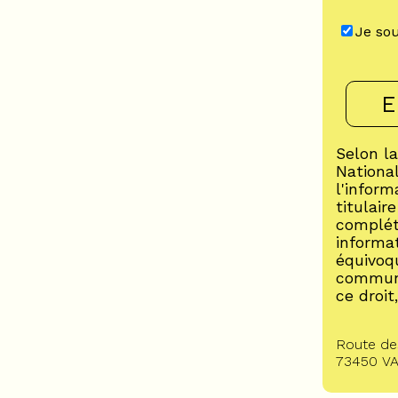
Je sou
Selon la
National
l'inform
titulair
complété
informa
équivoqu
communi
ce droit
Route des
73450
V