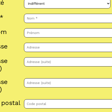
té
*
om
sse
sse
)
sse
)
 postal