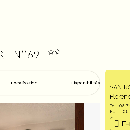
ART N°69
Localisation
Disponibilités
VAN K
Floren
Tél :
06 7
Port :
06 
E-