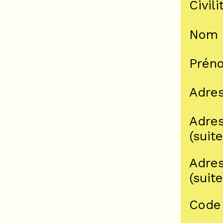
Civili
Nom
Prén
Adre
Adre
(suite
Adre
(suite
Code