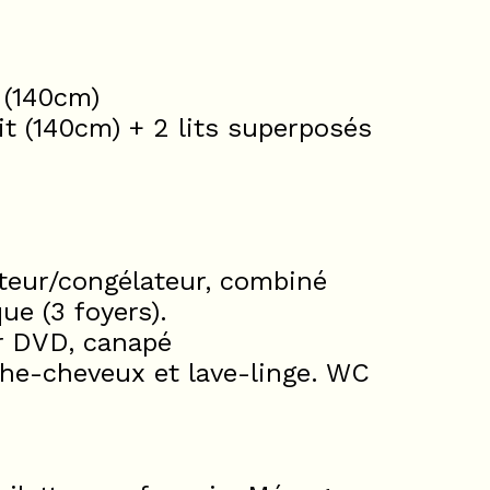
 (140cm)
it (140cm) + 2 lits superposés
ateur/congélateur, combiné
ue (3 foyers).
ur DVD, canapé
èche-cheveux et lave-linge. WC