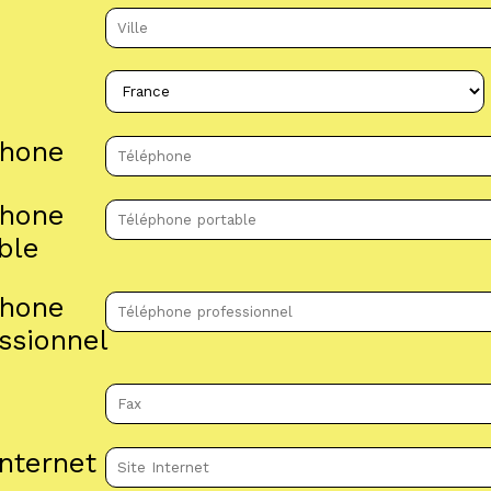
phone
phone
ble
phone
ssionnel
Internet