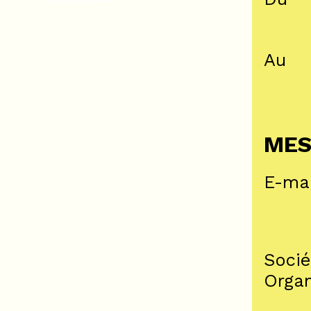
Au
MES
E-ma
Socié
Orga