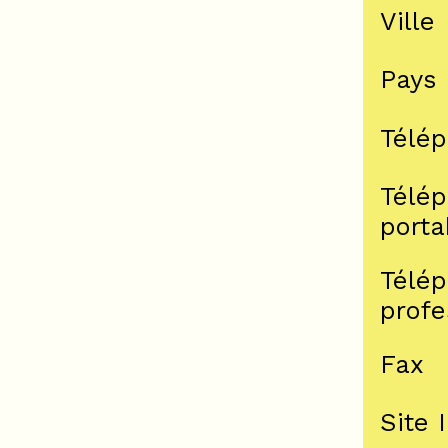
Ville
Pays
Télé
Télé
porta
Télé
profe
Fax
Site 