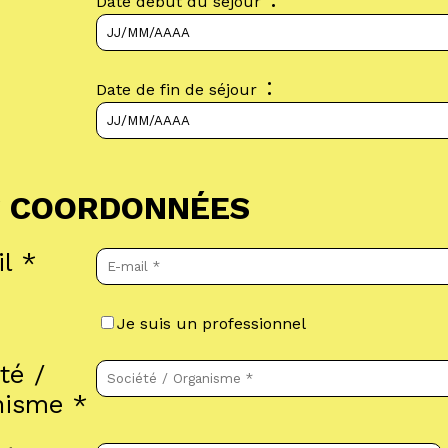
Date début du séjour
:
Date de fin de séjour
 COORDONNÉES
il
*
Je suis un professionnel
té /
nisme
*