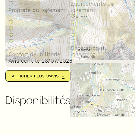
Equipements du
Propreté du logement
logement
Décoration du
Confort de la literie
logement
Avis écrit le 28/07/2026
AFFICHER PLUS D'AVIS
Disponibilités