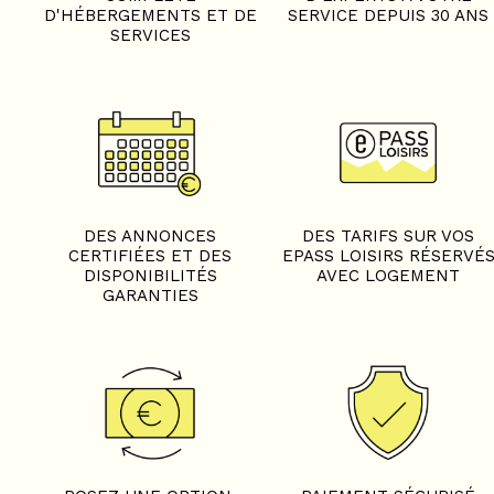
D'HÉBERGEMENTS ET DE
SERVICE DEPUIS 30 ANS
SERVICES
+
−
DES ANNONCES
DES TARIFS SUR VOS
CERTIFIÉES ET DES
EPASS LOISIRS RÉSERVÉ
OpenStreetMap
Streets
Satellite
DISPONIBILITÉS
AVEC LOGEMENT
Leaflet
|
©
OpenStreetMap
GARANTIES
4 pièces mezzanine - CH
LUPINS 8 PERSONNES