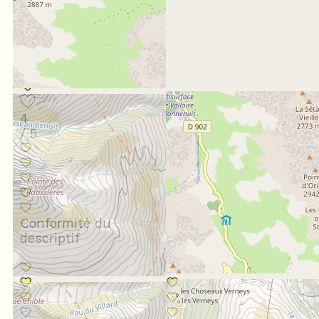
En famille
Note :
4
/ 5
Conformité du
descriptif
Situation géographique