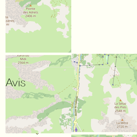
Avis
NOTE :
(
49
avis
)