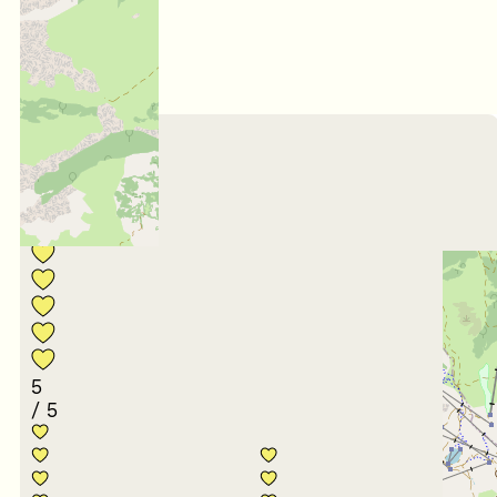
4,8
/ 5
Février 2025
CHARLINE
45 à 54 ans
Entre amis
Note :
5
/ 5