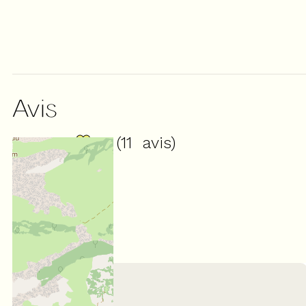
Avis
NOTE :
(
11
avis
)
4,45
/ 5
Mars 2026
Lionel
45 à 54 ans