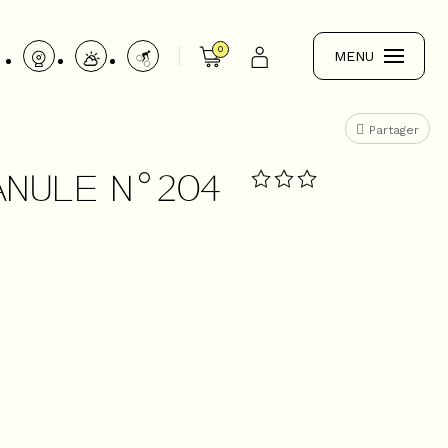
0
MENU
Partager
ANULE N°204