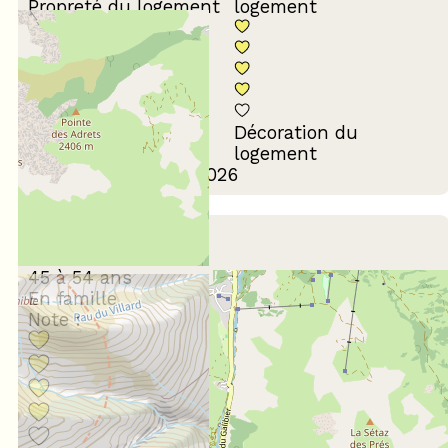
Propreté du logement
logement
Décoration du
Confort de la literie
logement
Avis écrit le 10/02/2026
Février 2024
Alexia
45 à 54 ans
En famille
Note :