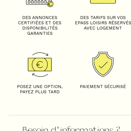
+
−
DES ANNONCES
DES TARIFS SUR VOS
CERTIFIÉES ET DES
EPASS LOISIRS RÉSERVÉ
OpenStreetMap
Streets
Satellite
DISPONIBILITÉS
AVEC LOGEMENT
Leaflet
|
©
OpenStreetMap
GARANTIES
2 pièces mezzanine - CH
GALIBIER I - BAT C - APP 
POSEZ UNE OPTION,
PAIEMENT SÉCURISÉ
PAYEZ PLUS TARD
Besoin d'informations ?