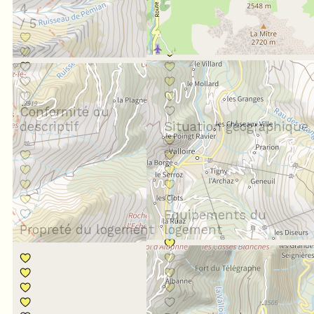
4
/ 5
Conformité du
descriptif
Situation géographique
Equipements du
Propreté du logement
logement