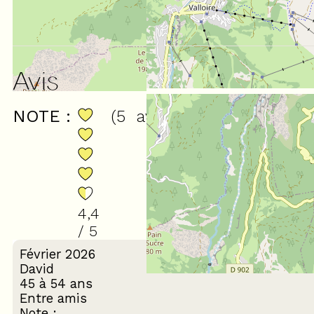
Avis
NOTE :
(
5
avis
)
4,4
/ 5
Février 2026
David
45 à 54 ans
Entre amis
Note :