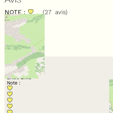
NOTE :
(
27
avis
)
4,63
/ 5
Février 2026
Corinne
55 à 64 ans
Entre amis
Note :