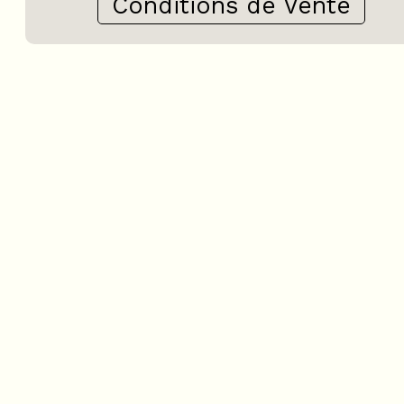
Conditions de Vente
+
−
OpenStreetMap
Streets
Satellite
Leaflet
|
©
OpenStreetMap
2 pièces - RESIDENCE RAP