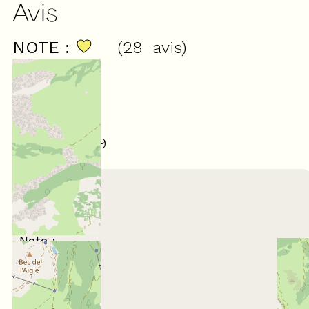
Avis
NOTE :
(
28
avis
)
4,89
/ 5
Février 2026
Mayalen
35 à 44 ans
En famille
Note :