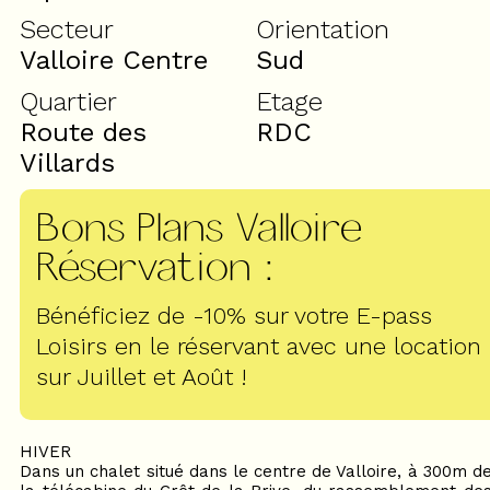
Secteur
Orientation
Valloire Centre
Sud
Quartier
Etage
Route des
RDC
Villards
Bons Plans Valloire
Réservation
:
Bénéficiez de -10% sur votre E-pass
Loisirs en le réservant avec une location
sur Juillet et Août !
HIVER
Dans un chalet situé dans le centre de Valloire, à 300m d