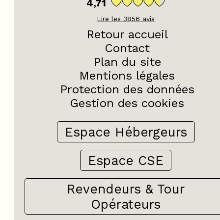
4,71
Lire les
3856
avis
Retour accueil
Contact
Plan du site
Mentions légales
Protection des données
Gestion des cookies
Espace Hébergeurs
Espace CSE
+
−
Revendeurs & Tour
OpenStreetMap
Streets
Satellite
Leaflet
|
©
OpenStreetMap
Opérateurs