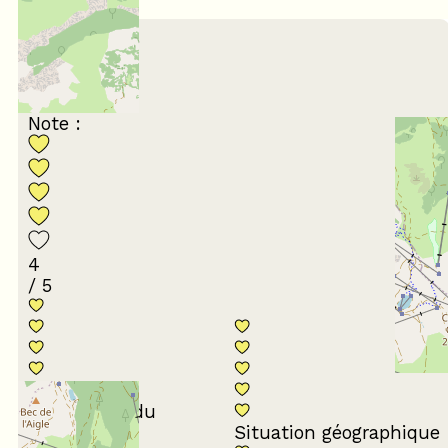
/ 5
Janvier 2025
Bruno
45 à 54 ans
En famille
Note :
4
/ 5
Conformité du
descriptif
Situation géographique