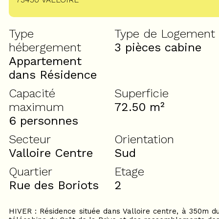
Type
Type de Logement
hébergement
3 pièces cabine
Appartement
dans Résidence
Capacité
Superficie
maximum
72.50
m²
6 personnes
Secteur
Orientation
Valloire Centre
Sud
Quartier
Etage
Rue des Boriots
2
HIVER : Résidence située dans Valloire centre, à 350m d