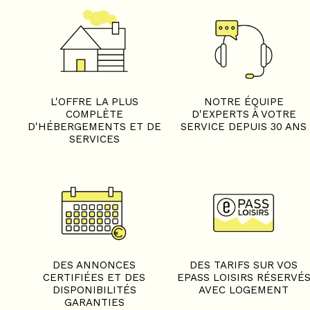
+
−
L'OFFRE LA PLUS
NOTRE ÉQUIPE
COMPLÈTE
D'EXPERTS À VOTRE
OpenStreetMap
Streets
Satellite
D'HÉBERGEMENTS ET DE
SERVICE DEPUIS 30 ANS
Leaflet
|
©
OpenStreetMap
SERVICES
3 pièces - CHALET LES LU
PERSONNES
DES ANNONCES
DES TARIFS SUR VOS
CERTIFIÉES ET DES
EPASS LOISIRS RÉSERVÉ
DISPONIBILITÉS
AVEC LOGEMENT
GARANTIES