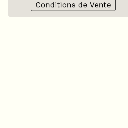
Conditions de Vente
3 pièces - CHALET ST ROZA
LE LISERON