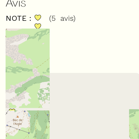
Avis
NOTE :
(
5
avis
)
4,4
/ 5
Février 2024
Marie-Claude
35 à 44 ans
En famille
Note :