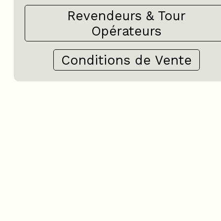
Revendeurs & Tour
Opérateurs
Conditions de Vente
+
−
OpenStreetMap
Streets
Satellite
Leaflet
|
©
OpenStreetMap
3 pièces - CHALETS DE L
D'OR - CAMPANULE N°400