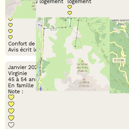
Propreté du logement
logement
Décoration du
Confort de la literie
logement
Avis écrit le 20/07/2026
Janvier 2026
Virginie
45 à 54 ans
En famille
Note :