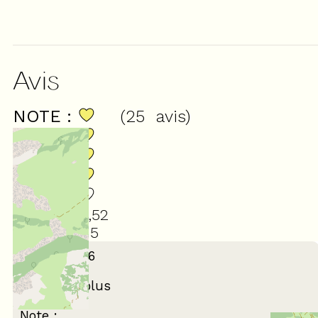
Avis
NOTE :
(
25
avis
)
4,52
/ 5
Juillet 2026
Martine
65 ans et plus
En famille
Note :