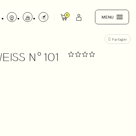
0
MENU
Partager
EISS N°101