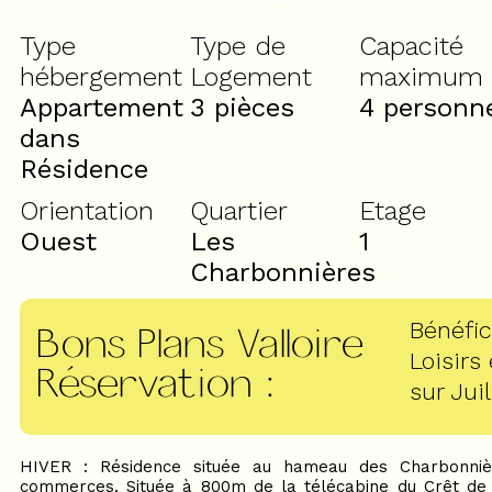
Type
Type de
Capacité
hébergement
Logement
maximum
Appartement
3 pièces
4 personn
dans
Résidence
Orientation
Quartier
Etage
Ouest
Les
1
Charbonnières
Bénéfic
Bons Plans Valloire
Loisirs
Réservation
:
sur Juil
HIVER : Résidence située au hameau des Charbonniè
commerces. Située à 800m de la télécabine du Crêt de 