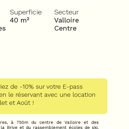
Superficie
Secteur
40
m²
Valloire
es
Centre
iez de -10% sur votre E-pass
 en le réservant avec une location
let et Août !
res, à 750m du centre de Valloire et des
la Brive et du rassemblement écoles de ski.