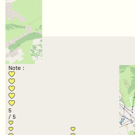
5
/ 5
Février 2024
Isabelle
45 à 54 ans
En famille
Note :
5
/ 5