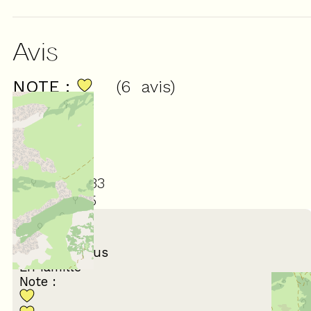
Avis
NOTE :
(
6
avis
)
4,33
/ 5
Février 2025
Herve
65 ans et plus
En famille
Note :