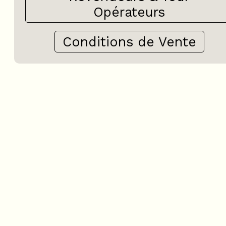
Opérateurs
Conditions de Vente
+
−
OpenStreetMap
Streets
Satellite
Leaflet
|
©
OpenStreetMap
3 pièces - HAMEAU DE LA
D'OR - LES DRYADES N°20