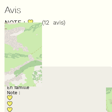
Avis
NOTE :
(
12
avis
)
4,83
/ 5
Juillet 2026
alain
65 ans et plus
En famille
Note :