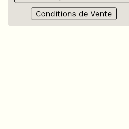
Conditions de Vente
+
−
OpenStreetMap
Streets
Satellite
Leaflet
|
©
OpenStreetMap
3 pièces mezzanine - LE P
DIMANCHE DIMANCHE