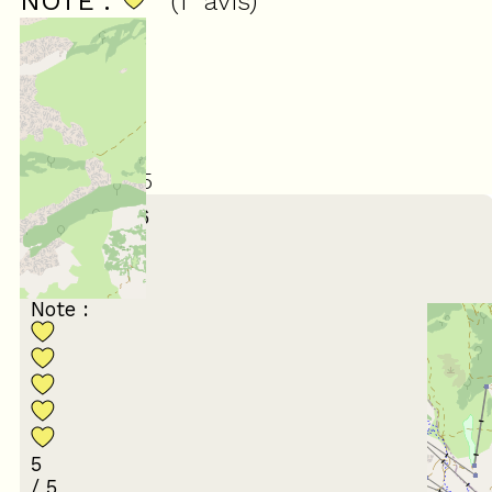
NOTE :
(
1
avis
)
5
/ 5
Février 2026
Andre
55 à 64 ans
En famille
Note :
5
/ 5