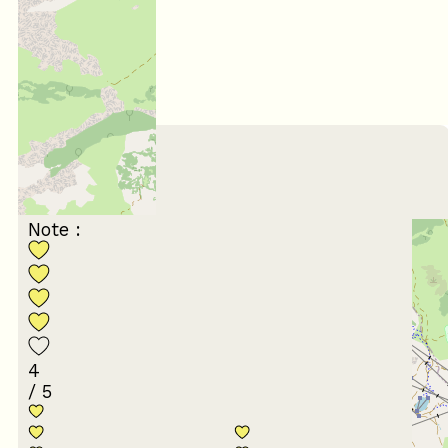
4,17
/ 5
Février 2026
Claude
35 à 44 ans
En famille
Note :
4
/ 5