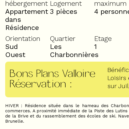
hébergement
Logement
maximum
Appartement
3 pièces
4 personn
dans
Résidence
Orientation
Quartier
Etage
Sud
Les
1
Ouest
Charbonnières
Bénéfic
Bons Plans Valloire
Loisirs
Réservation
:
sur Juil
HIVER : Résidence située dans le hameau des Charbonn
commerces. A proximité immédiate de la Piste des Lutins 
de la Brive et du rassemblement des écoles de ski. Navet
Brunelle.