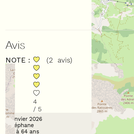
Avis
NOTE :
(
2
avis
)
4
/ 5
Janvier 2026
Stéphane
55 à 64 ans