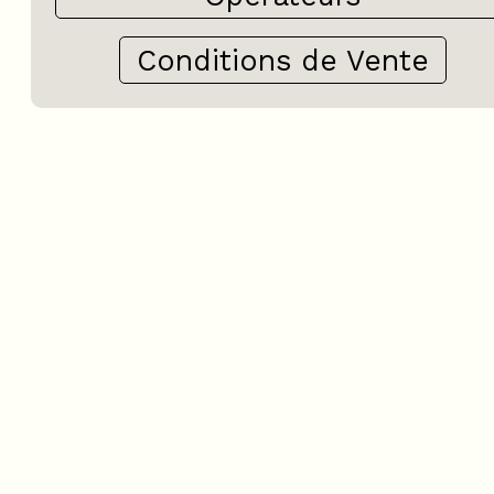
Conditions de Vente
+
−
OpenStreetMap
Streets
Satellite
Leaflet
|
©
OpenStreetMap
4 pièces - ALTAIR N° 85