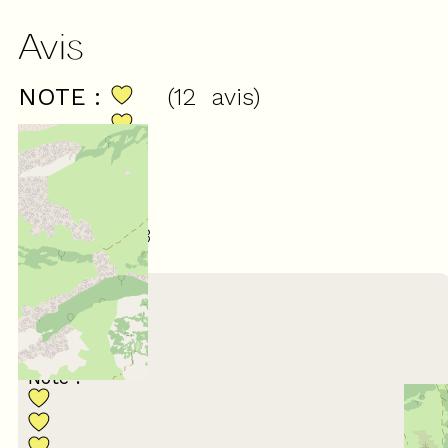
Avis
NOTE :
(
12
avis
)
4,33
/ 5
Mars 2025
Thierry
55 à 64 ans
En famille
Note :