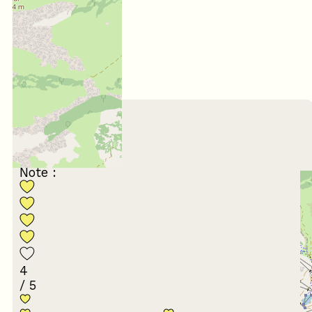
4,37
/ 5
Juillet 2026
LAETITIA
35 à 44 ans
En famille
Note :
4
/ 5