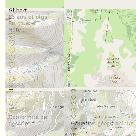
Janvier 2026
Gilbert
65 ans et plus
En couple
Note :
5
/ 5
Conformité du
descriptif
Situation géographique