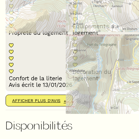
Equipements du
Propreté du logement
logement
Décoration du
Confort de la literie
logement
Avis écrit le 13/01/2026
AFFICHER PLUS D'AVIS
Disponibilités