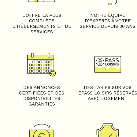
L'OFFRE LA PLUS
NOTRE ÉQUIPE
COMPLÈTE
D'EXPERTS À VOTRE
D'HÉBERGEMENTS ET DE
SERVICE DEPUIS 30 ANS
SERVICES
+
−
DES ANNONCES
DES TARIFS SUR VOS
OpenStreetMap
Streets
Satellite
CERTIFIÉES ET DES
EPASS LOISIRS RÉSERVÉ
Leaflet
|
©
OpenStreetMap
DISPONIBILITÉS
AVEC LOGEMENT
GARANTIES
4 pièces - CHALET LAURE