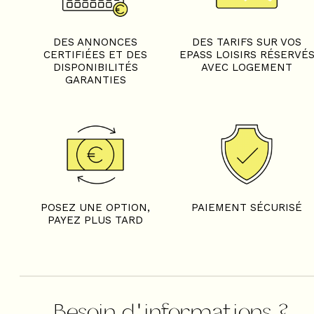
+
−
DES ANNONCES
DES TARIFS SUR VOS
CERTIFIÉES ET DES
EPASS LOISIRS RÉSERVÉ
OpenStreetMap
Streets
Satellite
DISPONIBILITÉS
AVEC LOGEMENT
Leaflet
|
©
OpenStreetMap
GARANTIES
4 pièces - CHALET LE NE
Appartement 2
POSEZ UNE OPTION,
PAIEMENT SÉCURISÉ
PAYEZ PLUS TARD
Besoin d'informations ?