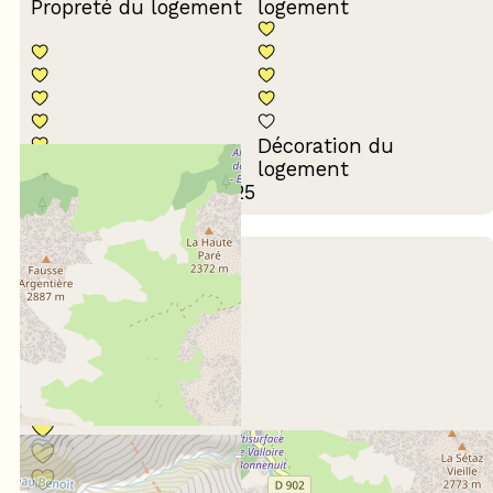
Propreté du logement
logement
Décoration du
Confort de la literie
logement
Avis écrit le 12/10/2025
Juin 2024
Carl
55 à 64 ans
Entre amis
Note :