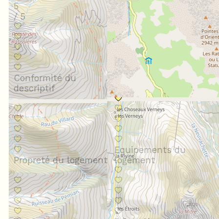
5
/ 5
Conformité du
descriptif
Situation géographique
Equipements du
Propreté du logement
logement