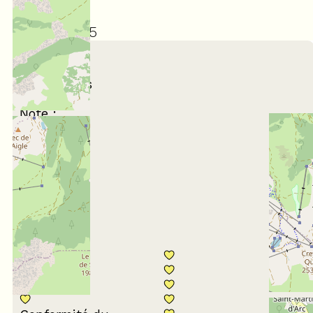
5
/ 5
Avril 2023
Katharine
45 à 54 ans
En famille
Note :
5
/ 5