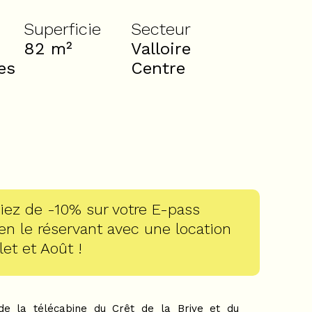
Superficie
Secteur
82
m²
Valloire
es
Centre
iez de -10% sur votre E-pass
 en le réservant avec une location
let et Août !
de la télécabine du Crêt de la Brive et du