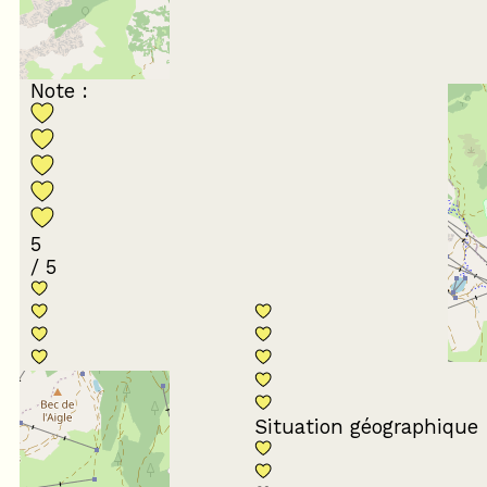
Mickaël
35 à 44 ans
Entre amis
Note :
5
/ 5
Conformité du
descriptif
Situation géographique