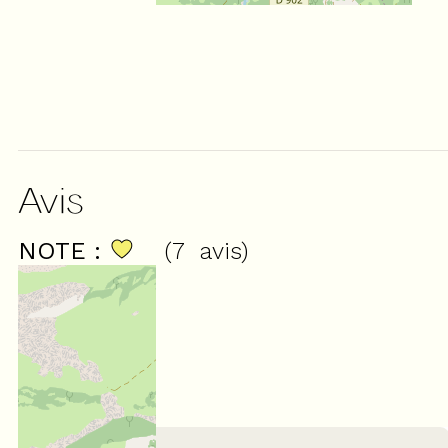
Avis
NOTE :
(
7
avis
)
4,14
/ 5
Février 2026