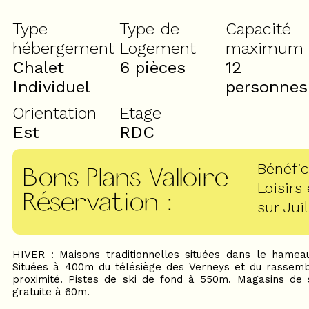
Type
Type de
Capacité
hébergement
Logement
maximum
Chalet
6 pièces
12
Individuel
personnes
Orientation
Etage
Est
RDC
Bénéfic
Bons Plans Valloire
Loisirs
Réservation
:
sur Juil
HIVER : Maisons traditionnelles situées dans le hamea
Situées à 400m du télésiège des Verneys et du rassemb
proximité. Pistes de ski de fond à 550m. Magasins de 
gratuite à 60m.