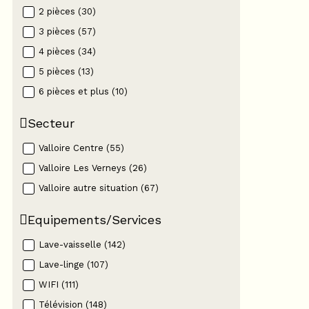
2 pièces
(
30
)
3 pièces
(
57
)
4 pièces
(
34
)
5 pièces
(
13
)
6 pièces et plus
(
10
)
Secteur
Valloire Centre
(
55
)
Valloire Les Verneys
(
26
)
Valloire autre situation
(
67
)
Equipements/Services
Lave-vaisselle
(
142
)
Lave-linge
(
107
)
WIFI
(
111
)
Télévision
(
148
)