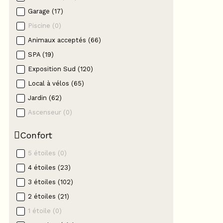
Garage
(
17
)
Piscine
(
0
)
Animaux acceptés
(
66
)
SPA
(
19
)
Exposition Sud
(
120
)
Local à vélos
(
65
)
Jardin
(
62
)
Ascenseur
(
0
)
Confort
5 étoiles
(
0
)
4 étoiles
(
23
)
3 étoiles
(
102
)
2 étoiles
(
21
)
1 étoile
(
0
)