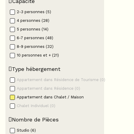
Capacité
2-3 personnes
(
5
)
4 personnes
(
28
)
5 personnes
(
14
)
6-7 personnes
(
48
)
8-9 personnes
(
32
)
10 personnes et +
(
21
)
Type hébergement
Appartement dans Résidence de Tourisme
(
0
)
Appartement dans Résidence
(
0
)
Appartement dans Chalet / Maison
Chalet Individuel
(
0
)
Nombre de Pièces
Studio
(
6
)