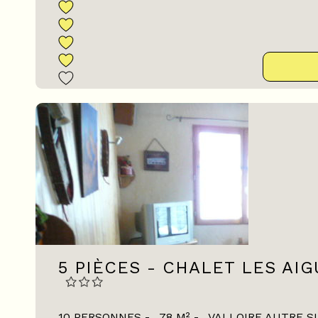
5 PIÈCES - CHALET LES AIG
10 PERSONNES
78
M²
VALLOIRE AUTRE S