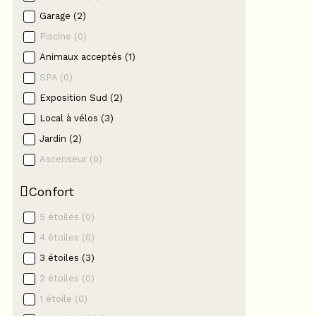
Garage
(
2
)
Piscine
(
0
)
Animaux acceptés
(
1
)
SPA
(
0
)
Exposition Sud
(
2
)
Local à vélos
(
3
)
Jardin
(
2
)
Ascenseur
(
0
)
Confort
5 étoiles
(
0
)
4 étoiles
(
0
)
3 étoiles
(
3
)
2 étoiles
(
0
)
1 étoile
(
0
)