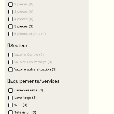
2 pièces
(
0
)
3 pièces
(
0
)
4 pièces
(
0
)
5 pièces
(
3
)
6 pièces et plus
(
0
)
Secteur
Valloire Centre
(
0
)
Valloire Les Verneys
(
0
)
Valloire autre situation
(
3
)
Equipements/Services
Lave-vaisselle
(
3
)
Lave-linge
(
3
)
WIFI
(
3
)
Télévision
(
3
)