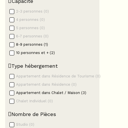
Capacité
2-3 personnes
(
0
)
4 personnes
(
0
)
5 personnes
(
0
)
6-7 personnes
(
0
)
8-9 personnes
(
1
)
10 personnes et +
(
2
)
Type hébergement
Appartement dans Résidence de Tourisme
(
0
)
Appartement dans Résidence
(
0
)
Appartement dans Chalet / Maison
(
3
)
Chalet Individuel
(
0
)
Nombre de Pièces
Studio
(
0
)