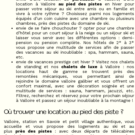
location à Valloire
au pied des pistes
en hiver pour
passer votre séjour au ski entre amis ou en famille et
vivre à votre rythme ? Choisissez parmi nos logements
équipés d’un coin cuisine avec une chambre ou plusieurs
chambres, près des pistes du domaine de ski.
envie de se faire chouchouter ? opter pour une chambre
d’hôtel pour un court séjour à la neige ou un séjour ski et
laisser vous servir avec les différentes options : demi-
pension ou pension complète. Nos hôtels de 2* à 3*
vous propose une multitude de services afin de passer
des vacances au ski inoubliable : spa, hammam, sauna,
etc.
envie de vacances prestige cet hiver ? Visitez nos chalets
de standing et nos
chalets de luxe
à Valloire : nos
locations haut de gamme se trouvent près des
remontées mécaniques, vous permettant ainsi de
rejoindre le domaine valloire galibier et vous offrent un
confort maximal, avec une décoration soignée et une
multitude de services : sauna, hammam, jacuzzi, etc.
Filtrez, recherchez et réservez pour votre prochain séjour
à Valloire et passez un séjour inoubliable à la montagne !
Où trouver une location au pied des piste ?
Valloire, station en Savoie et petit village authentique, vous
accueille et vous propose des logements au ski et au
plus
près des pistes
: avec deux départs de télécabines