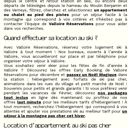
depuis le centre et retour station en skis, ou encore deux
départs de télésièges depuis le hameau du Moulin Benjamin et
des Verneys, filtrez, cherchez et sélectionnez
un appartement
ou chalet au pied des pistes
pour un séjour facile à la
montagne qui correspond à vos critères et n’hésitez pas à
contacter l’équipe de
Valloire Réservations
pour vous aider
dans vos recherches.
Quand effectuer sa location au ski ?
Avec Valloire Réservations, réservez votre logement ski à
Valloire à tout moment ! Nos bureaux, ouverts à l’année à
Valloire, vous accueilleront sur place et par téléphone pour
organiser votre séjour à Valloire.
Vous souhaitez venir skier pour les fêtes de fin d’année à
Valloire ? Découvrez les offres Early Booking de Valloire
Réservations pour décembre et
passez un Noël Magique
dans
la station : hébergement avec forfaits de ski pas cher,
animations dans les rues du village et petit marché de Noël !
Souvenirs pour petits et grands garantis ! Si vous préférez venir
pendant les vacances de Février, découvrez
nos packages
tout inclus
en ligne dès maintenant ou profitez de nos
offres
last minute
pour les meilleurs tarifs d’hébergement ! À
tout moment, recherchez l’hébergement qui correspond à vos
attentes et ajouter vos prestations ski au meilleur tarif pour
un
séjour à la montagne pas cher cet hiver
.
Location d'appartement au ski pas cher