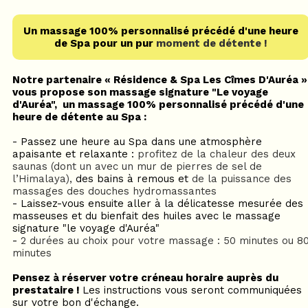
Un massage 100% personnalisé précédé d'une heure
de Spa pour un pur
moment de détente !
Notre partenaire « Résidence & Spa Les Cîmes D'Auréa »
vous propose son massage signature "Le voyage
d'Auréa", un massage 100% personnalisé précédé d'une
heure de détente au Spa :
- Passez une heure au Spa dans une atmosphère
apaisante et relaxante :
profitez de la chaleur des deux
saunas (dont un avec un mur de pierres de sel de
l’Himalaya),
des bains à remous et
de la puissance des
massages des douches hydromassantes
- Laissez-vous ensuite aller à la délicatesse mesurée des
masseuses et du bienfait des huiles avec le massage
signature "le voyage d'Auréa"
-
2 durées au choix pour votre massage : 50 minutes ou 8
minutes
Pensez à réserver votre créneau horaire auprès du
prestataire !
Les instructions vous seront communiquées
sur votre bon d'échange.