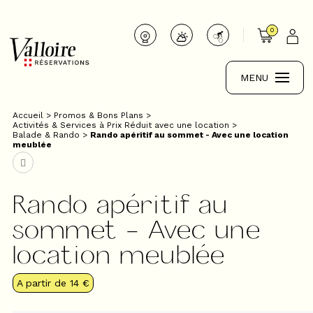
0
MENU
Accueil
>
Promos & Bons Plans
>
Activités & Services à Prix Réduit avec une location
>
Balade & Rando
>
Rando apéritif au sommet - Avec une location
meublée
Rando apéritif au
sommet - Avec une
location meublée
A partir de
14 €