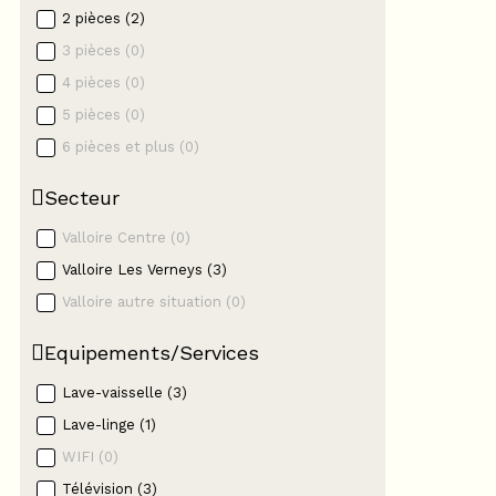
2 pièces
(
2
)
3 pièces
(
0
)
4 pièces
(
0
)
5 pièces
(
0
)
6 pièces et plus
(
0
)
Secteur
Valloire Centre
(
0
)
Valloire Les Verneys
(
3
)
Valloire autre situation
(
0
)
Equipements/Services
Lave-vaisselle
(
3
)
Lave-linge
(
1
)
WIFI
(
0
)
Télévision
(
3
)