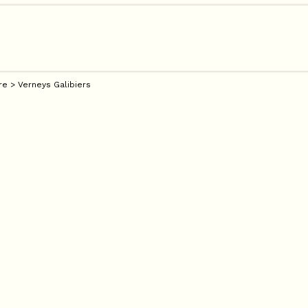
re
>
Verneys Galibiers