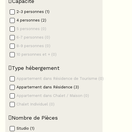
Capacité
2-3 personnes
(
1
)
4 personnes
(
2
)
5 personnes
(
0
)
6-7 personnes
(
0
)
8-9 personnes
(
0
)
10 personnes et +
(
0
)
Type hébergement
Appartement dans Résidence de Tourisme
(
0
)
Appartement dans Résidence
(
3
)
Appartement dans Chalet / Maison
(
0
)
Chalet Individuel
(
0
)
Nombre de Pièces
Studio
(
1
)