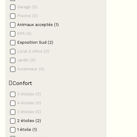
Garage
(
0
)
Piscine
(
0
)
Animaux acceptés
(
1
)
SPA
(
0
)
Exposition Sud
(
2
)
Local à vélos
(
0
)
Jardin
(
0
)
Ascenseur
(
0
)
Confort
5 étoiles
(
0
)
4 étoiles
(
0
)
3 étoiles
(
0
)
2 étoiles
(
2
)
1 étoile
(
1
)