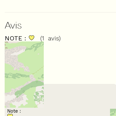
Avis
NOTE :
(
1
avis
)
5
/ 5
Janvier 2025
Natacha
35 à 44 ans
En famille
Note :