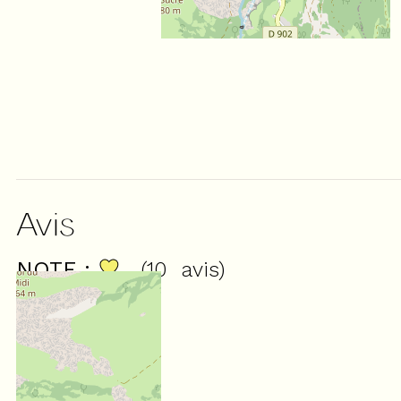
Avis
NOTE :
(
10
avis
)
4,8