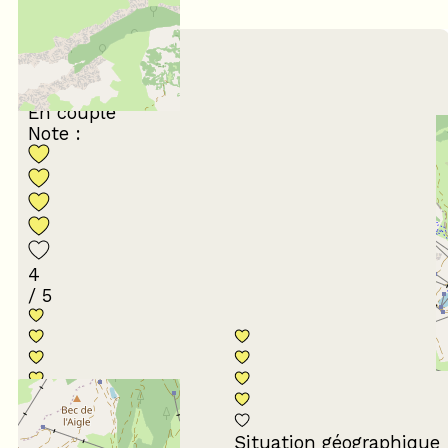
/ 5
Mars 2024
Anne-Laure
25 à 34 ans
En couple
Note :
4
/ 5
Conformité du
descriptif
Situation géographique