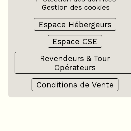
Gestion des cookies
Espace Hébergeurs
Espace CSE
+
−
Revendeurs & Tour
OpenStreetMap
Streets
Satellite
Leaflet
|
©
OpenStreetMap
Opérateurs
Conditions de Vente
Studio - LE HAMEAU DE V