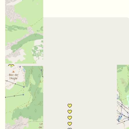
4,2
/ 5
Février 2025
THIERRY
55 à 64 ans
En famille
Note :
5
/ 5