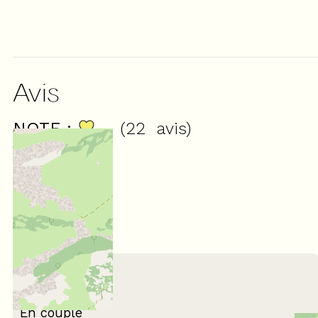
Avis
NOTE :
(
22
avis
)
4,27
/ 5
Février 2026
Louise
25 à 34 ans
En couple