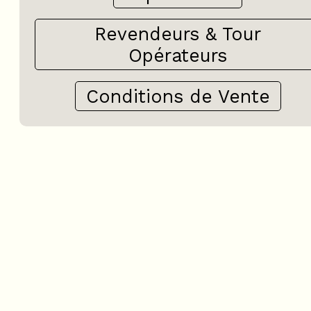
Revendeurs & Tour
Opérateurs
Conditions de Vente
+
−
OpenStreetMap
Streets
Satellite
Leaflet
|
©
OpenStreetMap
Studio - VAL D'AUREA ENT